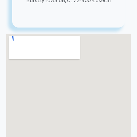
Bursztynowa 6B/C, 72-400 Łukęcin