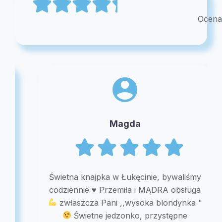
Ocena
Magda
Świetna knajpka w Łukęcinie, bywaliśmy
codziennie
♥️
Przemiła i MĄDRA obsługa
zwłaszcza Pani ,,wysoka blondynka "
Świetne jedzonko, przystępne